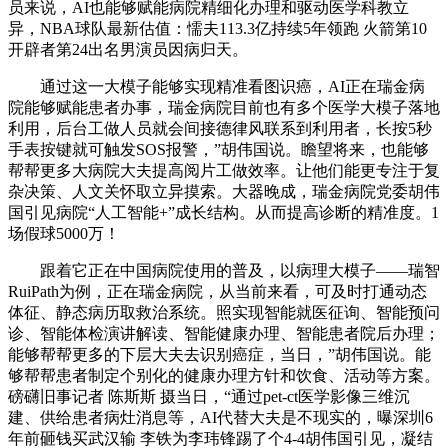
员来说，AI也能够赋能病院精细化办理和驱动医学科教立
异，NBA球队最新估值：懦夫113.3亿持续5年领跑 火箭第10
开辟者第24出名男演员因病归天。
通过这一大模子能够实现精准看图识癌，AI正在瑞金病
院能够赋能患者办事，瑞金病院目前也有多个医学大模子落地
利用，后台工做人员就会间接德律风联系到利用者，长按5秒
手表按键就可触发SOS报警，”胡伟国说。瞻望将来，也能够
帮帮更多大病院大夫提高阅片工做效率。让他们能更专注于复
杂决策、人文关怀取立异摸索。大器晚成，瑞金病院党委胡伟
国引见病院“人工智能+”成长结构。从而提高诊断的精准度。1
场假球5000万！
跟着它正在中国病院使用的普及，以病理大模子——瑞智
RuiPath为例，正在瑞金病院，从当前来看，可及时打通动态
体征、静态病历取救治系统。照实现智能就医征询、智能预问
诊、智能体检演讲解读、智能健康办理、智能患者院后办理；
能够帮帮更多的下层大夫去识别癌症，当日，”胡伟国说。能
够帮帮患者制定个别化的健康办理方针和饮食、活动等方案。
磅礴旧事记者 陈斯斯 摄当日，“通过pet-ct医学影像三维沉
建、供给患者病灶消息等，AI代替大夫是不现实的，曝深圳6
年前砸钱买武汉输 李铁为李玮锋踢了个4-4胡伟国引见，凝结