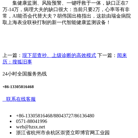
集健康监测、风险预警、一键呼救于一体，缺口正在7
万-14万，病理大夫的缺口很大：当前只要2万，心率等有非
常，AI能否会代替大夫？胡伟国出格指出，这款由瑞金病院
取上海表业联袂打制的新一代智能健康监测设备！
上一篇：
现下层查抄、上级诊断的高效模式
下一篇：
闻来
历：搜狐旧事
24小时全国服务热线
+86-13305816468
联系在线客服
+86-13305816468/88043727/86136480
0571-88041996
web@hzsx.net
浙江省杭州市余杭区崇贤立即博官网工业园