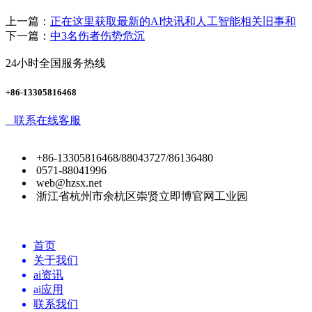
上一篇：
正在这里获取最新的AI快讯和人工智能相关旧事和
下一篇：
中3名伤者伤势危沉
24小时全国服务热线
+86-13305816468
联系在线客服
+86-13305816468/88043727/86136480
0571-88041996
web@hzsx.net
浙江省杭州市余杭区崇贤立即博官网工业园
首页
关于我们
ai资讯
ai应用
联系我们