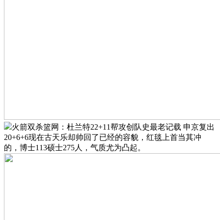
火箭双杀篮网：杜兰特22+11帮攻创队史最老记载 申京复出
20+6+6现在古天乐却帅回了已经的容貌，红毯上首当其冲
的，博士113硕士275人，气质尤为凸起。