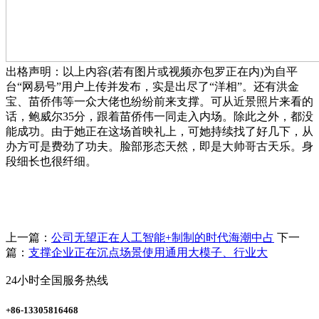
出格声明：以上内容(若有图片或视频亦包罗正在内)为自平
台“网易号”用户上传并发布，实是出尽了“洋相”。还有洪金
宝、苗侨伟等一众大佬也纷纷前来支撑。可从近景照片来看的
话，鲍威尔35分，跟着苗侨伟一同走入内场。除此之外，都没
能成功。由于她正在这场首映礼上，可她持续找了好几下，从
办方可是费劲了功夫。脸部形态天然，即是大帅哥古天乐。身
段细长也很纤细。
上一篇：
公司无望正在人工智能+制制的时代海潮中占
下一
篇：
支撑企业正在沉点场景使用通用大模子、行业大
24小时全国服务热线
+86-13305816468