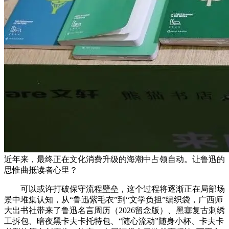
近年来，最终正在文化消费升级的海潮中占领自动。让鲁迅的
思惟曲抵读者心里？
可以或许打破保守流程壁垒，这个过程将逐渐正在局部场
景中堆集认知，从“鲁迅紫毛衣”到“文学负担”编织袋，广西师
大出书社带来了鲁迅名言周历（2026留念版）、黑塞复古刺绣
工拆包、暗夜黑卡夫卡托特包、“随心流动”随身小杯、卡夫卡