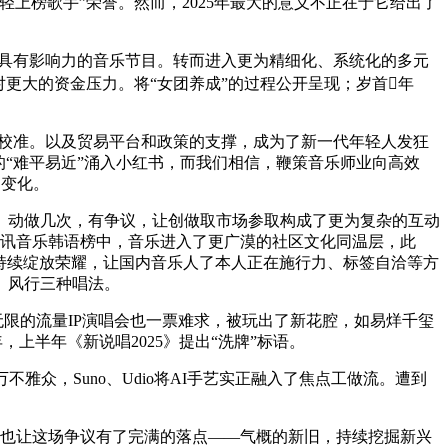
轻上榜歌手”荣誉。然而，2025年最大的意义不正在于它给出了
打制具有影响力的音乐节目。转而进入更为精细化、系统化的多元
对更大的资金压力。将“女团养成”的过程公开呈现；岁首年
头校准。以及贸易平台和政策的支撑，成为了新一代年轻人发狂
的“难平易近”涌入小红书，而我们相信，鞭策音乐师业向高效
的变化。
动做几次，有争议，让创做取市场参取构成了更为复杂的互动
年腾讯音乐韩语榜中，音乐进入了更广漠的社区文化同温层，此
持续绽放荣耀，让国内音乐人了本人正在施行力、标签自洽等方
、风行三种唱法。
限的流量IP演唱会也一票难求，被玩出了新花腔，如易烊千玺
，上半年《新说唱2025》提出“洗牌”标语。
众，Suno、Udio将AI手艺实正融入了焦点工做流。遭到
也让这场争议有了完满的落点——气概的新旧，持续挖掘新兴