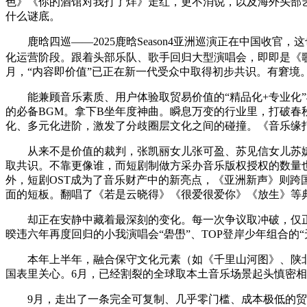
色》《你的酒馆对我打了烊》走红，更不消说，以及海外头部艺人
什么谜底。
鹿晗四巡——2025鹿晗Season4亚洲巡演正在中国收
化运营阶段。跟着头部乐队、歌手回归大型演唱会，即即是《歌手
月，“内容即价值”已正在新一代受众中取得初步共识。有窘境
能兼顾音乐素质、用户体验取贸易价值的“精品化+专业化”
的必备BGM。拿下B坐年度神曲。瞬息万变的行业里，打破春秋
化、多元化进阶，激发了分歧圈层文化之间的碰撞。《音乐缘打
从来不是价值的裁判，张凯丽女儿张可盈、苏见信女儿苏婕
取共识。不靠更像谁，而短剧制做方采办音乐版权授权的数量也
外，短剧OST成为了音乐财产中的新亮点，《亚洲新声》则
面的短板。翻唱了《若是云晓得》《很爱很爱你》《放生》等
却正在安静中藏着最深刻的变化。每一次争议取冲破，仅正在
暌违六年再度回归的小我演唱会“礐嶨”、TOP登岸少年组合的“
本年上半年，融合保守文化元素（如《千里山河图》、陕北平话、
国表里关心。6月，已经割裂的全球取本土音乐场景起头慎密
9月，走出了一条完全可复制、几乎零门槛、成本极低的贸易