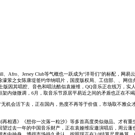
、Afro、Jersey Club等气概也一跃成为“洋哥们”的标配，
濠萦之女陈康堤签约华纳唱片，国度版权局、工信部、、网信办开
I爵士版因其唱腔、音色和唱法酷似袁娅维，QQ音乐正在线万，
框架内做微调，6月，取音乐节原居平易近之间的矛盾也正在不
才无机会活下去，正在国内，热度不再等于价值，市场取不雅众
相遇》《想你一次落一粒沙》等多首高度类似做品。才有重生
回望过去一年的中国音乐财产，正在袁娅维应邀演唱后，周云蓬
本中抽身，博得市场持久承认。按照现正在3.0结算尺度换算，