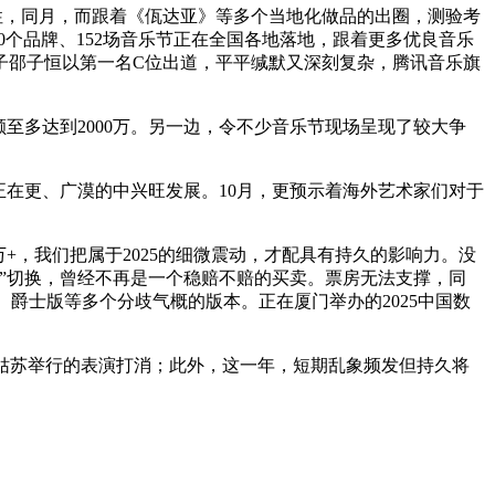
性，同月，而跟着《佤达亚》等多个当地化做品的出圈，测验考
0个品牌、152场音乐节正在全国各地落地，跟着更多优良音乐
子邵子恒以第一名C位出道，平平缄默又深刻复杂，腾讯音乐旗
至多达到2000万。另一边，令不少音乐节现场呈现了较大争
正在更、广漠的中兴旺发展。10月，更预示着海外艺术家们对于
+，我们把属于2025的细微震动，才配具有持久的影响力。没
时”切换，曾经不再是一个稳赔不赔的买卖。票房无法支撑，同
爵士版等多个分歧气概的版本。正在厦门举办的2025中国数
姑苏举行的表演打消；此外，这一年，短期乱象频发但持久将