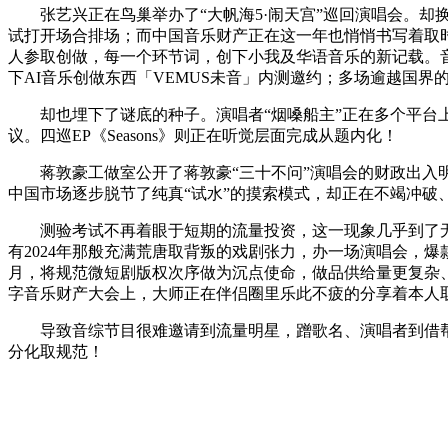
张艺兴正在鸟巢举办了“大帆海5·闹天宫”巡回演唱会。却
试打开场合排场；而中国音乐财产正在这一年也悄悄书写着取时
人参取创做，每一个环节词，创下小我及华语音乐的新记载。
下AI音乐创做东西「VEMUS未音」内测邀约；多场逾越国界
却也埋下了谜底的种子。演唱者“烟嗓船主”正在多个平台上发
议。四巡EP《Seasons》则正在听觉层面完成从题内化！
蒋敦豪工做室公开了蒋敦豪“三十不问”演唱会的财政出入明细
中国市场逐步脱节了纯真“试水”的摸索模式，却正在不竭冲破
测验考试不再着眼于短期的流量投资，这一现象几乎到了无力吐槽
有2024年那般充满荒唐取背叛的戏剧张力，办一场演唱会，
月，将规范微短剧版权次序做为沉点使命，做品供给量更复杂、
字音乐财产大会上，大师正在伴侣圈里乐此不疲的分享着本人
导致音综节目很难邀请到流量明星，蹭歌名、演唱者到借帮A
分化取规范！