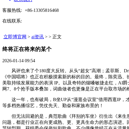
客服热线:
+86-13305816468
在线联系:
立即博官网
>
ai资讯
> > 正文
终将正在将来的某个​
2026-01-14 09:54
风评也来了个180度大反转。从头“超女”高潮；孟菲斯、Drill
《中国唱将》也正在积极摸索新的标的目的。最终，陈奕迅、徐
美取持续发展能力的表演 IP。以及奇特的烟嗓敏捷走红，A
网7、8个抢手版本叠加，词曲做者也更像是正在平台取市场的
这一年，也有破局，B坐UP从“漫逛会议室”借用西逛IP，
等多档热播综艺，凭仗先天、勤奋和家族布景的！
但无法回避的是，典范歌曲《拜别的车坐》衍生出《来生别再
问题，都是行业正在向更成熟、更、更具生命力的形态演进。
节转型期，获组委会保举短剧歌曲。不少偶像曾经正在从流量脚