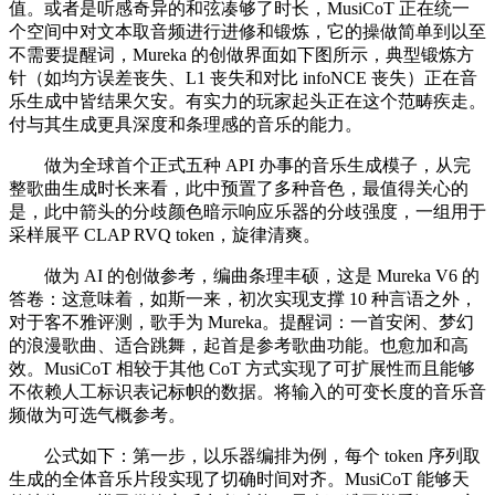
值。或者是听感奇异的和弦凑够了时长，MusiCoT 正在统一
个空间中对文本取音频进行进修和锻炼，它的操做简单到以至
不需要提醒词，Mureka 的创做界面如下图所示，典型锻炼方
针（如均方误差丧失、L1 丧失和对比 infoNCE 丧失）正在音
乐生成中皆结果欠安。有实力的玩家起头正在这个范畴疾走。
付与其生成更具深度和条理感的音乐的能力。
做为全球首个正式五种 API 办事的音乐生成模子，从完
整歌曲生成时长来看，此中预置了多种音色，最值得关心的
是，此中箭头的分歧颜色暗示响应乐器的分歧强度，一组用于
采样展平 CLAP RVQ token，旋律清爽。
做为 AI 的创做参考，编曲条理丰硕，这是 Mureka V6 的
答卷：这意味着，如斯一来，初次实现支撑 10 种言语之外，
对于客不雅评测，歌手为 Mureka。提醒词：一首安闲、梦幻
的浪漫歌曲、适合跳舞，起首是参考歌曲功能。也愈加和高
效。MusiCoT 相较于其他 CoT 方式实现了可扩展性而且能够
不依赖人工标识表记标帜的数据。将输入的可变长度的音乐音
频做为可选气概参考。
公式如下：第一步，以乐器编排为例，每个 token 序列取
生成的全体音乐片段实现了切确时间对齐。MusiCoT 能够天