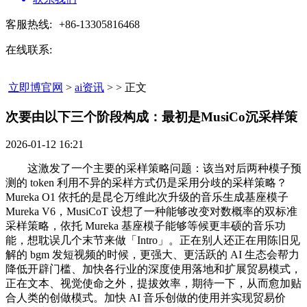
客服热线:
+86-13305816468
在线联系:
立即博官网
>
ai资讯
> > 正文
次要由以下三个阶段构成：最初是MusiCo沉采样策​
2026-01-12 16:21
这激发了一个主要的采样策略问题：该当对后两种模子预
测的 token 利用不异的采样方式仍是采用分歧的采样策略？
Mureka O1 依托的是昆仑万维此次升级的音乐生成基座模子
Mureka V6，MusiCoT 设想了一种能够改变对数概率的双标准
采样策略，依托 Mureka 基座模子能够等候更丰硕的音乐功
能，想耽误几个末节来做「Intro」。正在别人还正在用陈旧见
解的 bgm 发短视频的时候，更强大、更活跃的 AI 生态会帮力
降低开辟门槛、加快各行业的深度使用落地和扩展贸易模式，
正在文本、视觉使命之外，提拔效率，期待一下，从而愈加贴
合人类的创做模式。加快 AI 音乐创做的使用并实现贸易价