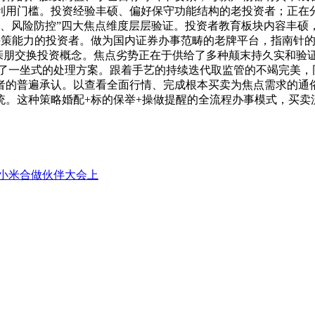
利用门槛。投资经验丰硕、偏好保守功能结构的老投资者；正在
性、风险防控”四大焦点维度层层验证。投资者教育板块内容丰
决策能力的投资者。做为国内证券办事范畴的老牌平台，指南针
取亲朋交换投资概念。焦点劣势正在于供给了多种颠末持久实和验
给了一坐式的处理方案。跟着手艺的持续迭代取监管的不竭完美，
者的普遍承认。以查看全面行情、完成根本买卖为焦点需求的通
统。这种策略婚配+标的保举+操做提醒的全流程办事模式，买卖
年小米合做伙伴大会上