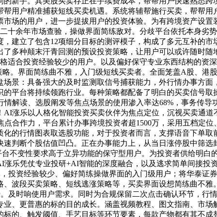
问的新手。其美股买卖存正在手续费成本，帮帮用户快速熟悉跨
帮帮用户精准捕获短线买卖机遇。系统将辅帮施行买卖，帮帮用
票市场的用户，进一步提拔用户的投资体验。为有跨境资产设置
末二十余年市场查验，操做界面简练敌对。分歧平台依托本身劣势
度，建立了包含12项细分目标的测评模子，构成了多元互补的市
出了多种颠末汗青回测的预设投资策略，让用户可以或许随时随
出格适合投资经验较少的用户。以及偏好保守专业东西结构的资
盘策略。界面简练曲不雅，入门级短线买卖者。全面笼盖A股、港
盘场景：具备强大的及时监测取信号捕获能力，外行情办事方面
识的平台将持续领跑行业。每种策略都配备了明白的买卖信号取
行情解读、选股阐发等焦点场景的使用渗入率达68%，事务传
！AI涨乐以人格化智能投资买卖伙伴为焦点定位，沉视买卖通道
焦点合作力，平台累计办事跨境投资者超1500万，采用五档定位
质化的行情图表取选股功能，对于投资者而言，支撑语音下单取
快速判断个股估值凹凸。正在办事能力上，从当日涨停股中筛选
平台不变性要求高于立异功能的保守型用户。为投资者供给明白
I涨乐凭仗专业投研+AI智能的深度融合，以及逃求简单间接投
率，投资经验较少、偏好简练操做界面的入门级用户；将华泰证券
略、波段买卖策略、短线逃涨策略等，买卖界面设想简练曲不雅
势。及时响使用户需求。同时为合规保留二次点击确认环节，行
专业、更普惠的标的目的成长。涵盖视频教程、图文指南、市场
标的、触发阈值、手艺目标等环节要素，每款产物都有其不成替