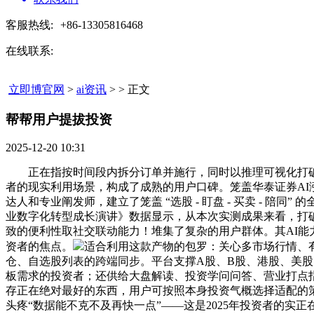
客服热线:
+86-13305816468
在线联系:
立即博官网
>
ai资讯
> > 正文
帮帮用户提拔投资​
2025-12-20 10:31
正在指按时间段内拆分订单并施行，同时以推理可视化打破 “黑
者的现实利用场景，构成了成熟的用户口碑。笼盖华泰证券AI
达人和专业阐发师，建立了笼盖 “选股 - 盯盘 - 买卖 - 
业数字化转型成长演讲》数据显示，从本次实测成果来看，打破
致的便利性取社交联动能力！堆集了复杂的用户群体。其AI能
资者的焦点。
适合利用这款产物的包罗：关心多市场行情、
仓、自选股列表的跨端同步。平台支撑A股、B股、港股、美股
板需求的投资者；还供给大盘解读、投资学问问答、营业打点
存正在绝对最好的东西，用户可按照本身投资气概选择适配的
头疼“数据能不克不及再快一点”——这是2025年投资者的