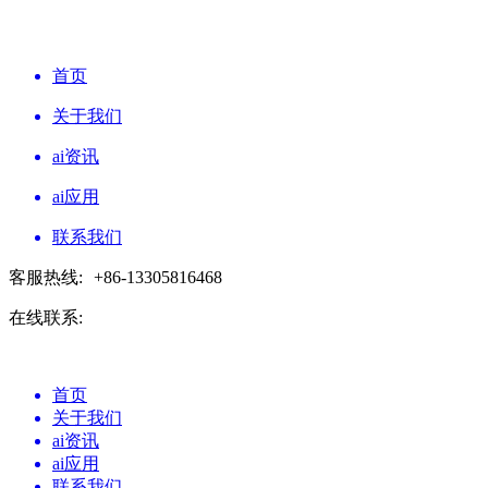
首页
关于我们
ai资讯
ai应用
联系我们
客服热线:
+86-13305816468
在线联系:
首页
关于我们
ai资讯
ai应用
联系我们