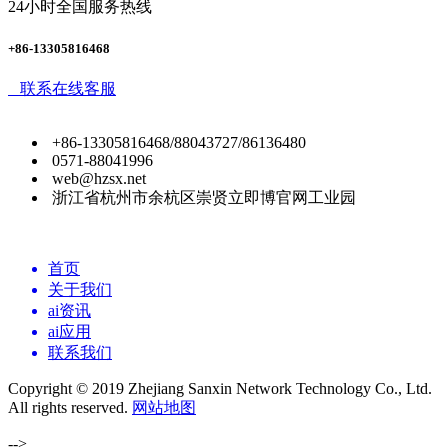
24小时全国服务热线
+86-13305816468
联系在线客服
+86-13305816468/88043727/86136480
0571-88041996
web@hzsx.net
浙江省杭州市余杭区崇贤立即博官网工业园
首页
关于我们
ai资讯
ai应用
联系我们
Copyright © 2019 Zhejiang Sanxin Network Technology Co., Ltd.
All rights reserved.
网站地图
-->