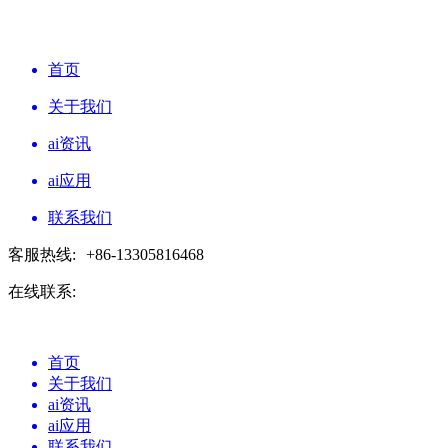
首页
关于我们
ai资讯
ai应用
联系我们
客服热线:
+86-13305816468
在线联系:
首页
关于我们
ai资讯
ai应用
联系我们