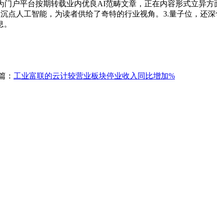
门户平台按期转载业内优良AI范畴文章，正在内容形式立异方面，新
，沉点人工智能，为读者供给了奇特的行业视角。3.量子位，还
息。
篇：
工业富联的云计较营业板块停业收入同比增加%