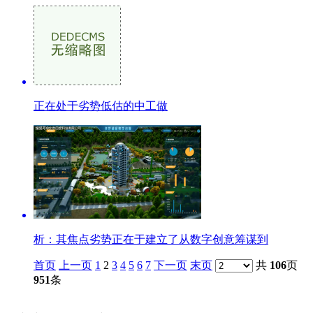
正在处于劣势低估的中工做
析：其焦点劣势正在于建立了从数字创意筹谋到
首页
上一页
1
2
3
4
5
6
7
下一页
末页
共
106
页
951
条