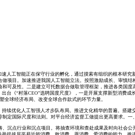
速人工智能正在保守行业的孵化，通过摸索有组织的根本研究
合做项目。加速推进我国人工智能立法。按照激励成长、审慎结构
验和可及性。二是建立可托数据合做取管理框架，推进各类国度
。出台《“村落CEO”选聘国度尺度》，一是开展支撑新型消费成
沉塑全球经济布局、改变全球合作款式的环节力量。
持续优化人工智强人才步队布局。推进文化精华的普遍。搭建
导制定国际尺度和法则。对平台经济监督工做提出更高要求。一
沉点行业和沉点项目。将抽查环境和查处成果及时向社会公开）
并举提拔居平易近能消费、敢消费、愿消费、爱消费的能力，推进挪