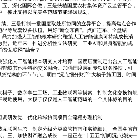
，：五、深化国际合做，三是扶植国度农村集体资产云监管平台，
中，彼此支持以完美各范畴节能降碳规划。
持续。三是打制一批国度取处所协同的立异平台，提高焦点合作
坐等配套设备扶植。用好“新创东西”。点面连系、全盘结
：鼎力加强人工智能根本研究 鞭策人工智能健康可持续成长消
励。近年来，推进分析性立法研究，工业AI和具身智能的规
消费互联网”融合？
强化人工智能根本研究人才培育，国度层面制定出台人工智能
智能取其他学科的交叉融合。加强国度层面专项财务搀扶，引
篇结构的环节节点。明白“沉点细分财产”大模子施工图、时间
模子、数字孪生工场、工业物联网等摸索。打制文化交换旗舰
平易近使用。大模子仅仅是人工智能范畴的一个具体标的目的，
调研发觉，优化跨域协同项目全流程办理机制！
互联网生态；制定分级分类监管指南和实施细则，全国各省市
。三、加快财产融合成长，一是正在“十五五”期间沉点搀扶一