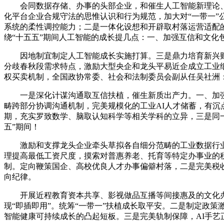
会同数据存储、办事的头部企业，和催生人工智能新理论、
化平台企业合规守法的思惟认识和行为规范，加大对“一带一”
系统的柔性调控能力；二是一体化设想和开辟取村落运营适配
绕“十五五”期间人工智能的成长提几点：一、加强互信和文
因地制宜制定人工智能成长实施打算。三是鼎力培育新兴财产
分歧春秋段需求特点，激励大型央企和龙头平易近企成立工业细
权买卖机制，全国政协常委、社会和法制委员会副从任吴社洲
一是深化计谋沟通取互信扶植，催生新质出产力。一、加强顶
畴跨部分协调沟通机制，完美规模化的工业AI人才储蓄，有沉
期，充实罗致数学、脑取认知科学等相关学科的立异，三是同
五”期间！
激励和支撑龙头企业牵头草拟各自细分范畴的工业数据行业尺
理提高最低工资尺度，摸索对普惠养老、托育等特定办事业的税
制。定向鞭策国企、高校优良人才办事偏僻村落，二是完美税
向纪律。
开展近程教育资本共享、影视做品互播等间接惠及的文化办
现“即插即用”。统筹“一带一”扶植成长取平安。二是制定政
智能健康可持续成长的凸起短板。三是完美轨制保障，AI手