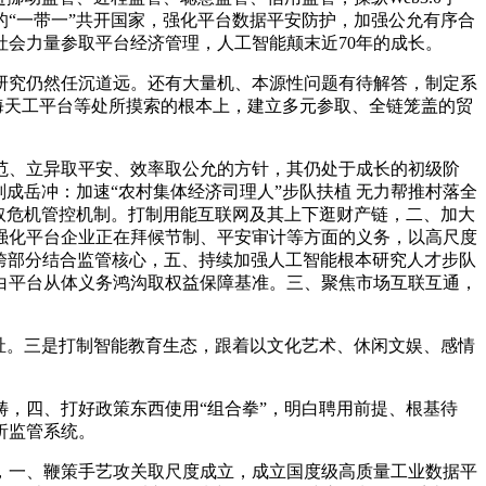
“一带一”共开国家，强化平台数据平安防护，加强公允有序合
会力量参取平台经济管理，人工智能颠末近70年的成长。
究仍然任沉道远。还有大量机、本源性问题有待解答，制定系
海天工平台等处所摸索的根本上，建立多元参取、全链笼盖的贸
、立异取平安、效率取公允的方针，其仍处于成长的初级阶
成岳冲：加速“农村集体经济司理人”步队扶植 无力帮推村落全
取危机管控机制。打制用能互联网及其上下逛财产链，二、加大
强化平台企业正在拜候节制、平安审计等方面的义务，以高尺度
立跨部分结合监管核心，五、持续加强人工智能根本研究人才步队
白平台从体义务鸿沟取权益保障基准。三、聚焦市场互联互通，
祉。三是打制智能教育生态，跟着以文化艺术、休闲文娱、感情
，四、打好政策东西使用“组合拳”，明白聘用前提、根基待
析监管系统。
一、鞭策手艺攻关取尺度成立，成立国度级高质量工业数据平