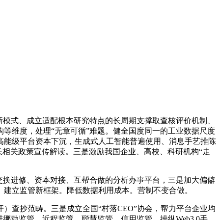
新模式、成立适配根本研究特点的长周期支撑取查核评价机制、
等维度，处理“无章可循”难题。健全国度同一的工业数据尺度
高能级平台资本下沉，生成式人工智能普遍使用、消息手艺推陈
长相关政策宣传解读。三是激励我国企业、高校、科研机构“走
交换进修、资本对接、互帮合做的分析办事平台，三是加大偏僻
、建立监管新框架。降低数据利用成本。营制不变合做。
查抄范畴。三是成立全国“村落CEO”协会，帮力平台企业均
动监管、近程监管、聪慧监管、信用监管，操纵Web3.0手