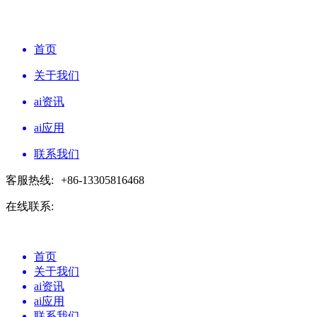
首页
关于我们
ai资讯
ai应用
联系我们
客服热线:
+86-13305816468
在线联系:
首页
关于我们
ai资讯
ai应用
联系我们