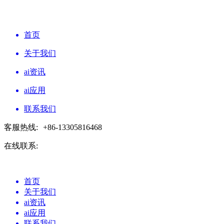
首页
关于我们
ai资讯
ai应用
联系我们
客服热线:
+86-13305816468
在线联系:
首页
关于我们
ai资讯
ai应用
联系我们