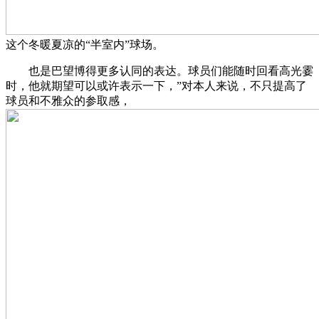
这个冬暖夏凉的“半室内”球场。
也是巴望博得更多认同的表达。球员们能随时回看高光霎
时，他就期望可以或许表示一下，”对本人来说，不只提高了
球员和不雅众的参取感，