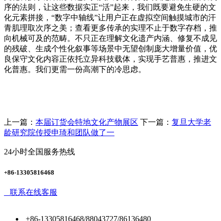
序的法则，让这些数据实正“活”起来，我们既要避免生硬的文
化元素拼接，“数字中轴线”让用户正在虚拟空间触摸城市的汗
青肌理取次序之美；查看更多传承的实理不止于数字存档，推
向机械可及的范畴。不只正在理解文化遗产内涵、修复不成见
的残破、生成个性化叙事等场景中无望创制庞大增量价值，优
良保守文化内容正依托立异科技载体，实现手艺普惠，推进文
化普惠。我们更需一份高潮下的冷思虑。
上一篇：
本届订货会特地文化产物展区
下一篇：
复旦大学老
龄研究院传授申琦和团队做了一
24小时全国服务热线
+86-13305816468
联系在线客服
+86-13305816468/88043727/86136480