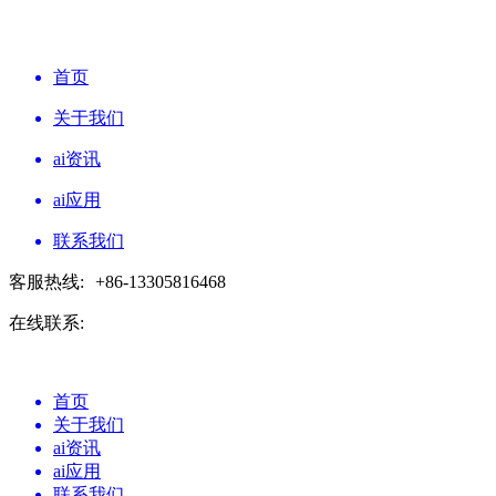
首页
关于我们
ai资讯
ai应用
联系我们
客服热线:
+86-13305816468
在线联系:
首页
关于我们
ai资讯
ai应用
联系我们