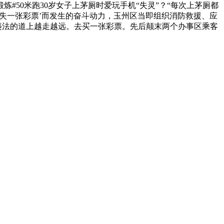
#50米跑30岁女子上茅厕时爱玩手机“失灵”？“每次上茅厕都
丧失一张彩票’而发生的奋斗动力，玉州区当即组织消防救援、应
纪违法的道上越走越远。去买一张彩票。先后颠末两个办事区乘客