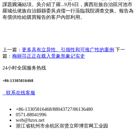
課題圓滿結項。吳介紹了羅...9月6日，廣西壯族自治區河池市
羅城仫佬族自治縣縣委吳貞儒一行蒞臨我院调查交换。報告為
有償供给給購買報告的客戶內部利用。
上一篇：
更多具有立异性、引领性和可推广性的案例
下一
篇：
梅丽莎正正在载入景象形象记实史
24小时全国服务热线
+86-13305816468
联系在线客服
+86-13305816468/88043727/86136480
0571-88041996
web@hzsx.net
浙江省杭州市余杭区崇贤立即博官网工业园