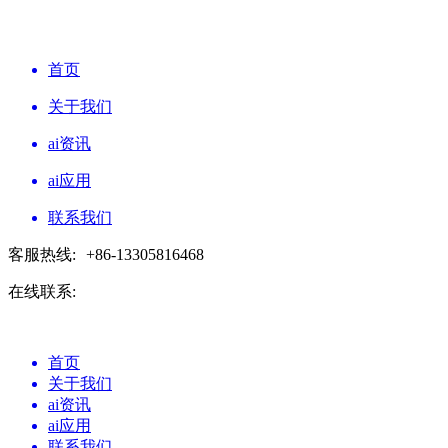
首页
关于我们
ai资讯
ai应用
联系我们
客服热线:
+86-13305816468
在线联系:
首页
关于我们
ai资讯
ai应用
联系我们