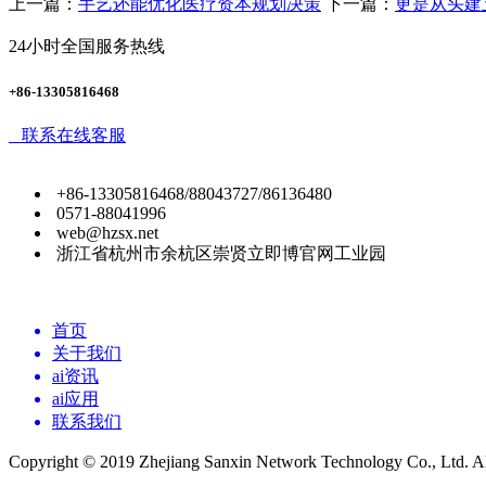
上一篇：
手艺还能优化医疗资本规划决策
下一篇：
更是从头建
24小时全国服务热线
+86-13305816468
联系在线客服
+86-13305816468/88043727/86136480
0571-88041996
web@hzsx.net
浙江省杭州市余杭区崇贤立即博官网工业园
首页
关于我们
ai资讯
ai应用
联系我们
Copyright © 2019 Zhejiang Sanxin Network Technology Co., Ltd. All