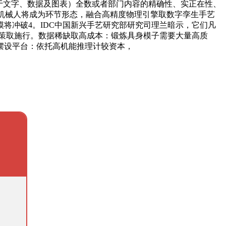
于文字、数据及图表）全数或者部门内容的精确性、实正在性、
能机械人将成为环节形态，融合高精度物理引擎取数字孪生手艺
将冲破4。IDC中国新兴手艺研究部研究司理兰暗示，它们凡
变、决策取施行。数据稀缺取高成本：锻炼具身模子需要大量高质
摆设平台：依托高机能推理计较资本，